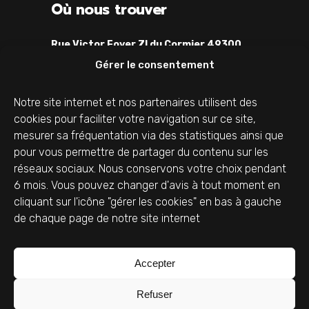
Où nous trouver
Rue Victor Foyer ZI du Cormier 49300
Cholet
Gérer le consentement
02 41 58 67 06
alfa.pub@orange.fr
Notre site internet et nos partenaires utilisent des
cookies pour faciliter votre navigation sur ce site,
mesurer sa fréquentation via des statistiques ainsi que
Mentions légales
pour vous permettre de partager du contenu sur les
réseaux sociaux. Nous conservons votre choix pendant
6 mois. Vous pouvez changer d'avis à tout moment en
Mentions légales
cliquant sur l'icône "gérer les cookies" en bas à gauche
Données personnelles
de chaque page de notre site internet
Déclaration de confidentialité
Politique de cookies
Contact
Accepter
Refuser